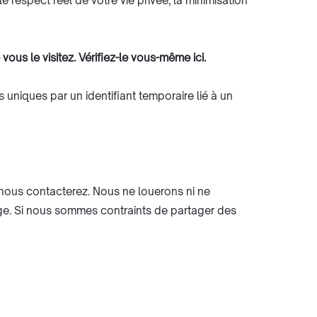
 respect réel de votre vie privée, la minimisation
us le visitez. Vérifiez-le vous-même ici.
s uniques par un identifiant temporaire lié à un
 nous contacterez. Nous ne louerons ni ne
ige. Si nous sommes contraints de partager des